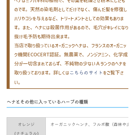
ヘナはミソハギ科の植物で、その葉を乾燥させ粉末にしたも
のです。天然の染毛剤としてだけでなく、傷んだ髪を修復し
ハリやコシを与えるなど、トリートメントとしての効果もありま
す。また、ヘナには殺菌作用があるので、毛穴がキレイになり
抜け毛予防も期待出来ます。
当店で取り扱っているオーガニックヘナは、フランスのオーガニッ
ク機関ECOCERT認証。無農薬で、ノンジアミン、化学成
分が一切含まれておらず、不純物の少ないＡランクのヘナを
取り扱っております。詳しくは
をご覧下さ
こちらのサイト
い。
ヘナとその他に入っているハーブの種類
オレンジ
オーガニックヘンナ、フルボ酸（森林や土壌
(ナチュラル)