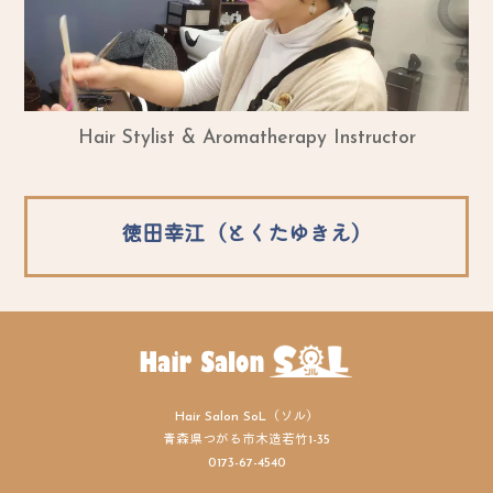
Hair Stylist & Aromatherapy Instructor
徳田幸江（とくたゆきえ）
Hair Salon SoL（ソル）
青森県つがる市木造若竹1-35
0173-67-4540