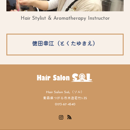
Hair Stylist & Aromatherapy Instructor
徳田幸江（とくたゆきえ）
Hair Salon SoL（ソル）
青森県つがる市木造若竹1-35
0173-67-4540
Instagram
RSS