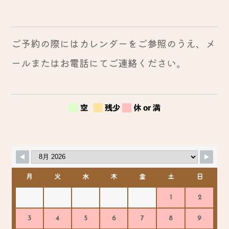
ご予約の際にはカレンダーをご参照のうえ、メ
ールまたはお電話にてご連絡ください。
月
火
水
木
金
土
日
1
2
3
4
5
6
7
8
9