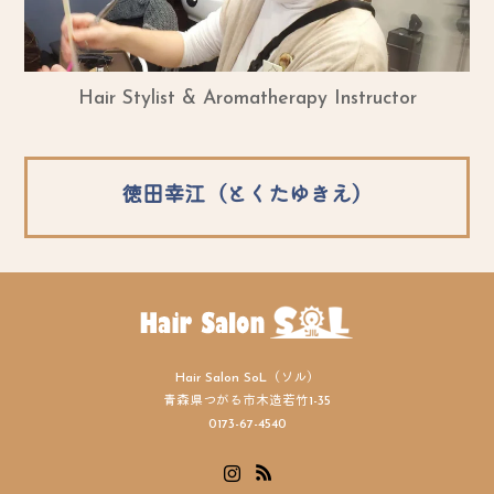
Hair Stylist & Aromatherapy Instructor
徳田幸江（とくたゆきえ）
Hair Salon SoL（ソル）
青森県つがる市木造若竹1-35
0173-67-4540
Instagram
RSS